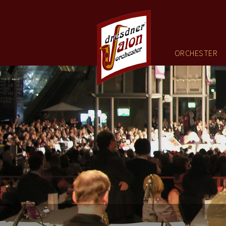
ENGLISH
HOME
ORCHESTER
ORCHESTER
TERMINE
GALERIE
MUSIK
VIDEOS